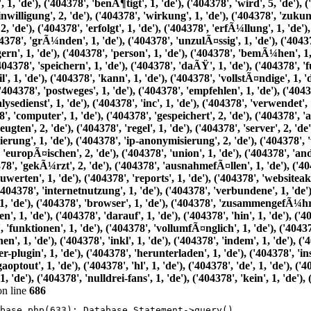
n line
686
base.php(633): Database_Statement->query()
