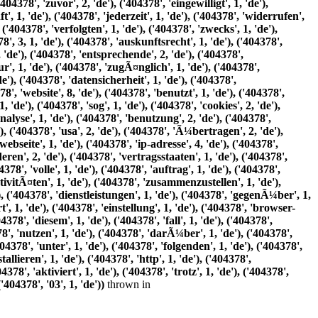
thrown in