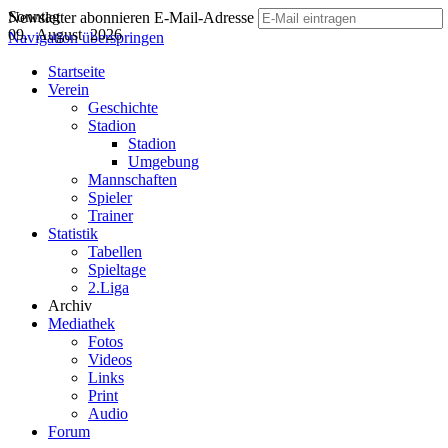
Sonntag
Newsletter abonnieren
E-Mail-Adresse
09. August 2026
Navigation überspringen
Startseite
Verein
Geschichte
Stadion
Stadion
Umgebung
Mannschaften
Spieler
Trainer
Statistik
Tabellen
Spieltage
2.Liga
Archiv
Mediathek
Fotos
Videos
Links
Print
Audio
Forum