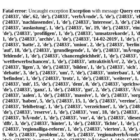
Fatal error
: Uncaught exception
Exception
with message
Query error: Out of range value for column 'id' at row 1 (INSERT INTO tl_search_index (pid, word, relevance, language) VALUES ('24833', 'die', 62, 'de'), ('24833', 'verbÃ¤nde', 5, 'de'), ('24833', 'eliminieren', 2, 'de'), ('24833', 'den', 16, 'de'), ('24833', 'wettbewerb', 3, 'de'), ('24833', 'meldungen', 1, 'de'), ('24833', 'Ã¼ber', 11, 'de'), ('24833', 'nachlassendes', 1, 'de'), ('24833', 'interesse', 3, 'de'), ('24833', 'an', 8, 'de'), ('24833', 'der', 69, 'de'), ('24833', 'bundesliga', 1, 'de'), ('24833', 'machen', 2, 'de'), ('24833', 'runde', 1, 'de'), ('24833', 'auslastung', 1, 'de'), ('24833', 'in', 19, 'de'), ('24833', 'einigen', 1, 'de'), ('24833', 'bundesliga-stadien', 1, 'de'), ('24833', 'sinkt', 1, 'de'),