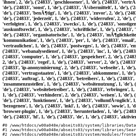
#0 /www/htdocs/w00a048e/abseits03/system/libraries/Data
#1 /www/htdocs/w00a048e/abseits03/system/libraries/Sear
#2 /www/htdocs/w00a048e/abseits03/system/modules/fronte