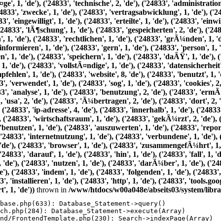
thrown in
/www/htdocs/w00a048e/abseits03/system/libra
base.php(633): Database_Statement->query()

ch.php(284): Database_Statement->execute(Array)

nd/FrontendTemplate.php(230): Search->indexPage(Array)
