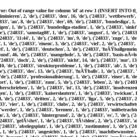
 ('24833', 'gleichzeitig', 1, 'de'), ('24833', 'vermelden', 1, 'de'), ('24833', 'profiligen', 1, 'de'), ('24833', 'umsatzrekorde', 1, 'de'), ('24833', 'samstag08', 1, 'de'), ('24833', 'august', 1, 'de'), ('24833', 2026, 1, 'de'), ('24833', 'alte', 1, 'de'), ('24833', 'printausgaben', 1, 'de'), ('24833', 'archiv', 1, 'de'), ('24833', '14-02-2019', 1, 'de'), ('24833', '11:44', 1, 'de'), ('24833', 'im', 9, 'de'), ('24833', 'zuge', 1, 'de'), ('24833', 'strukturreform', 1, 'de'), ('24833', 'dfl', 1, 'de'), ('24833', 'hatte', 2, 'de'), ('24833', 'union', 2, 'de'), ('24833', 'berlin', 1, 'de'), ('24833', 'einem', 3, 'de'), ('24833', 'viel', 2, 'de'), ('24833', 'beachteten', 1, 'de'), ('24833', 'thesenpapier', 1, 'de'), ('24833', 'auf', 18, 'de'), ('24833', 'grundlegende', 1, 'de'), ('24833', 'mÃ¤ngel', 1, 'de'), ('24833', 'deutschen', 3, 'de'), ('24833', 'fuÃŸballgemeinschaft', 1, 'de'), ('24833', 'hingewiesen', 1, 'de'), ('24833', 'fehlende', 1, 'de'), ('24833', 'chancengleichheit', 1, 'de'), ('24833', 'und', 46, 'de'), ('24833', 'mangelnde', 3, 'de'), ('24833', 'basis-nÃ¤he', 1, 'de'), ('24833', 'bedrohen', 1, 'de'), ('24833', 'wettbewerbschancen', 1, 'de'), ('24833', 'attraktivitÃ¤t', 2, 'de'), ('24833', 'doch', 2, 'de'), ('24833', 'nicht', 14, 'de'), ('24833', 'nur', 13, 'de'), ('24833', 'ersten', 2, 'de'), ('24833', 'beiden', 1, 'de'), ('24833', 'ligen', 3, 'de'), ('24833', 'bilden', 1, 'de'), ('24833', 'sich', 10, 'de'), ('24833', 'strukturprobleme', 1, 'de'), ('24833', 'ab', 3, 'de'), ('24833', 'weiterhin', 1, 'de'), ('24833', 'schwelt', 1, 'de'), ('24833', 'debatte', 3, 'de'), ('24833', 'um', 7, 'de'), ('24833', 'unterbau', 1, 'de'), ('24833', 'des', 13, 'de'), ('24833', 'fuÃŸballs', 1, 'de'), ('24833', 'zahlreiche', 1, 'de'), ('24833', 'drittligisten', 2, 'de'), ('24833', 'befinden', 1, 'de'), ('24833', 'trotz', 1, 'de'), ('24833', 'weiterer', 1, 'de'), ('24833', 'professionalisierung', 1, 'de'), ('24833', 'einer', 8, 'de'), ('24833', 'prekÃ¤ren', 1, 'de'), ('24833', 'situation', 1, 'de'), ('24833', 'mit', 15, 'de'), ('24833', 'dem', 8, 'de'), ('24833', 'sprichwort', 1, 'de'), ('24833', 'zum', 5, 'de'), ('24833', 'leben', 2, 'de'), ('24833', 'zu', 15, 'de'), ('24833', 'wenig', 1, 'de'), ('24833', 'sterben', 1, 'de'), ('24833', 'ganz', 1, 'de'), ('24833', 'gut', 2, 'de'), ('24833', 'Ã¼berschrieben', 1, 'de'), ('24833', 'ist', 13, 'de'), ('24833', 'insolvenzen', 1, 'de'), ('24833', 'erfurt', 1, 'de'), ('24833', 'chemnitz', 1, 'de'), ('24833', 'aalen', 1, 'de'), ('24833', 'massive', 1, 'de'), ('24833', 'sorgen', 1, 'de'), ('24833', 'kaiserslautern', 1, 'de'), ('24833', 'zwickau', 1, 'de'), ('24833', 'laut', 1, 'de'), ('24833', 'ligareport', 1, 'de'), ('24833', 'haben', 5, 'de'), ('24833', 15, 1, 'de'), ('24833', 'vereine', 3, 'de'), ('24833', 'dritten', 2, 'de'), ('24833', 'liga', 5, 'de'), ('24833', 2017, 1, 'de'), ('24833', 18, 1, 'de'), ('24833', 'einen', 6, 'de'), ('24833', 'fehlbetrag', 1, 'de'), ('24833', 'verzeichnet', 1, 'de'), ('24833', 'vier', 1, 'de'), ('24833', 'clubs', 2, 'de'), ('24833', 'erwirtschafteten', 1, 'de'), ('24833', 'Ã¼berschÃ¼sse', 1, 'de'), ('24833', 'dass', 9, 'de'), ('24833', 'reserve', 1, 'de'), ('24833', 'von', 18, 'de'), ('24833', 'werder', 1, 'de'), ('24833', 'bremen', 1, 'de'), ('24833', 'mitbetrachtet', 1, 'de'), ('24833', 'wird', 7, 'de'), ('24833', 'spricht', 1, 'de'), ('24833', 'bÃ¤nde', 1, 'de'), ('24833', 'vor', 4, 'de'), ('24833', 'diesem', 3, 'de'), ('24833', 'hintergrund', 2, 'de'), ('24833', 'es', 7, 'de'), ('24833', 'nachvollziehbar', 1, 'de'), ('24833', 'vom', 3, 'de'), ('24833', 'dfb', 3, 'de'), ('24833', 'hinter', 1, 'de'), ('24833', 'fichte', 1, 'de'), ('24833', 'gefÃ¼hrt', 1, 'de'), ('24833', 'fÃ¼hlen', 2, 'de'), ('24833', 'als', 5, 'de'), ('24833', 'sie', 16, 'de'), ('24833', 'rahmen', 4, 'de'), ('24833', 'regionalliga-reform', 1, 'de'), ('24833', 'vierten', 3, 'de'), ('24833', 'abstiegsplatz', 1, 'de'), ('24833', 'zustimmten', 1, 'de'), ('24833', 'derweil', 2, 'de'), ('24833', 'schiebt', 1, 'de'), ('24833', 'das', 9, 'de'), ('24833', 'problem', 2, 'de'), ('24833', 'regionalverbÃ¤nde', 1, 'de'), ('24833', 'angesichts', 1, 'de'), ('24833', 'machtbewussten', 1, 'de'), ('24833', 'regionalfÃ¼rsten', 1, 'de'), ('24833', 'aus', 3, 'de'), ('24833', 'westen', 1, 'de'), ('24833', 'sÃ¼den', 1, 'de'), ('24833', 'bayern', 1, 'de'), ('24833', 'lehnt', 1, 'de'), ('24833', 'genÃ¼sslich', 1, 'de'), ('24833', 'zurÃ¼ck', 1, 'de'), ('24833', 'sind', 9, 'de'), ('24833', 'norden', 1, 'de'), ('24833', 'nordosten', 1, 'de'), ('24833', 'gefordert', 1, 'de'), ('24833', 'quadratur', 1, 'de'), ('24833', 'kreises', 1, 'de'), ('24833', 'zuwege', 1, 'de'), ('24833', 'bringen', 2, 'de'), ('24833', 'wegen', 1, 'de'), ('24833', 'aussichtslosigkeit', 1, 'de'), ('24833', 'dieses', 2, 'de'), ('24833', 'unterfangens', 1, 'de'), ('24833', 'verfolgt', 1, 'de'), ('24833', 'man', 8, 'de'), ('24833', 'vielerorts', 1, 'de'), ('24833', 'eine', 14, 'de'), ('24833', 'andere', 1, 'de'), ('24833', 'strategie',