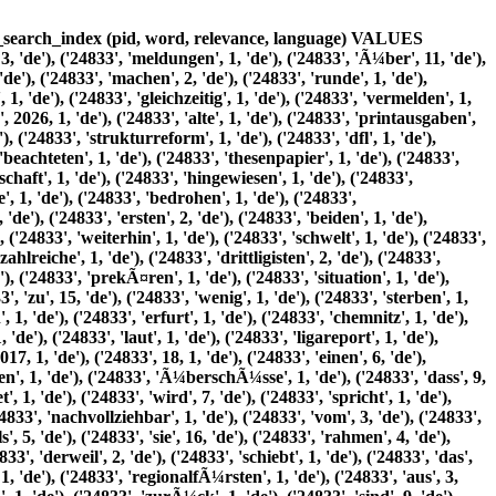
 1, 'de'), ('24833', 'allerdings', 2, 'de'), ('24833', 'lÃ¶st', 1, 'de'), ('24833', 'auch', 4, 'de'), ('24833', 'drittliga-staffel', 1, 'de'), ('24833', 22, 1, 'de'), ('24833', 'mannschaften', 1, 'de'), ('24833', 'fÃ¼nf', 1, 'de'), ('24833', 'absteigern', 1, 'de'), ('24833', 'regionalligen', 1, 'de'), ('24833', 'ansatzweise', 1, 'de'), ('24833', 'immerhin', 2, 'de'), ('24833', 'kÃ¶nnte', 1, 'de'), ('24833', 'prÃ¤misse', 1, 'de'), ('24833', 'meister', 2, 'de'), ('24833', 'mÃ¼ssen', 1, 'de'), ('24833', 'aufsteigen', 1, 'de'), ('24833', 'rechnung', 1, 'de'), ('24833', 'tragen', 1, 'de'), ('24833', 'Ã¼bergroÃŸen', 1, 'de'), ('24833', 'gefÃ¤lles', 1, 'de'), ('24833', 'leistungskraft', 1, 'de'), ('24833', 'zwischen', 1, 'de'), ('24833', 'traditionsvereinen', 1, 'de'), ('24833', 'dorfclubs', 1, 'de'), ('24833', 'dÃ¼rfte', 2, 'de'), ('24833', 'aber', 3, 'de'), ('24833', 'zukÃ¼nftig', 1, 'de'), ('24833', 'frÃ¼hzeitig', 1, 'de'), ('24833', 'langeweile', 1, 'de'), ('24833', 'herrschen', 1, 'de'), ('24833', 'wenn', 5, 'de'), ('24833', 'lediglich', 2, 'de'), ('24833', 'fÃ¼r', 14, 'de'), ('24833', 'erfolgreiche', 1, 'de'), ('24833', 'saison', 1, 'de'), ('24833', 'belohnen', 1, 'de'), ('24833', 'kann', 2, 'de'), ('24833', 'bleibt', 2, 'de'), ('24833', 'schwer', 1, 'de'), ('24833', 'vermittelbar', 1, 'de'), ('24833', 'wieso', 1, 'de'), ('24833', 'meisterschaft', 1, 'de'), ('24833', 'qualifikation', 1, 'de'), ('24833', 'internationalen', 1, 'de'), ('24833', 'sechs', 1, 'de'), ('24833', 'belohnungsplÃ¤tze', 1, 'de'), ('24833', 'gibt', 2, 'de'), ('24833', 'zweiten', 1, 'de'), ('24833', 'jeweils', 1, 'de'), ('24833', 'noch', 2, 'de'), ('24833', 'zwei', 2, 'de'), ('24833', 'aufstiegsplÃ¤tze', 1, 'de'), ('24833', 'play-off-platz', 1, 'de'), ('24833', 'vierte', 1, 'de'), ('24833', 'einzigen', 1, 'de'), ('24833', 'belohnungsplatz', 1, 'de'), ('24833', 'abfinden', 1, 'de'), ('24833', 'muss', 1, 'de'), ('24833', 'frÃ¼hzeitige', 1, 'de'), ('24833', 'entscheidungen', 1, 'de'), ('24833', 'so', 4, 'de'), ('24833', 'vorprogrammiert', 1, 'de'), ('24833', 'dann', 1, 'de'), ('24833', 'insolvente', 1, 'de'), ('24833', 'unterstÃ¼tzung', 1, 'de'), ('24833', 'durch', 10, 'de'), ('24833', 'ausgliederung', 1, 'de'), ('24833', 'unmittelbare', 1, 'de'), ('24833', 'neuverschuldung', 1, 'de'), ('24833', 'wettbewerbswidrig', 1, 'de'), ('24833', 'verbesserte', 1, 'de'), ('24833', 'ausgangsposition', 1, 'de'), ('24833', 'verschaffen', 1, 'de'), ('24833', 'dÃ¼rfen', 1, 'de'), ('24833', 'Ã¼brigen', 1, 'de'), ('24833', 'allem', 1, 'de'), ('24833', 'aktiven', 1, 'de'), ('24833', 'zurecht', 1, 'de'), ('24833', 'echte', 1, 'de'), ('24833', 'chance', 1, 'de'), ('24833', 'betrogen', 1, 'de'), ('24833', 'schwachen', 1, 'de'), ('24833', 'performance', 1, 'de'), ('24833', 'strukturdebatte', 1, 'de'), ('24833', 'wettbewerbspyramide', 1, 'de'), ('24833', 'weit', 1, 'de'), ('24833', 'weg', 1, 'de'), ('24833', 'tatsÃ¤chlichen', 1, 'de'), ('24833', 'problemen', 1, 'de'), ('24833', 'bild', 1, 'de'), ('24833', 'nofv', 4, 'de'), ('24833', 'gegenwÃ¤rtigen', 2, 'de'), ('24833', 'manipulationsversuche', 1, 'de'), ('24833', 'regionalliga', 1, 'de'), ('24833', 'nordost', 1, 'de'), ('24833', 'abgeben', 1, 'de'), ('24833', 'einfach', 2, 'de'), ('24833', 'jÃ¤mmerlich', 1, 'de'), ('24833', 'fuÃŸballinteressierter', 1, 'de'), ('24833', 'betrachter', 1, 'de'), ('24833', 'wundert', 1, 'de'), ('24833', 'eigentlich', 1, 'de'), ('24833', 'mehr', 3, 'de'), ('24833', 'ausflÃ¼chte', 1, 'de'), ('24833', 'fehlinformationen', 1, 'de'), ('24833', 'transparenz', 1, 'de'), ('24833', 'Ã¶ffentlichen', 1, 'de'), ('24833', 'einlassungen', 1, 'de'), ('24833', 'verbandsfunktionÃ¤ren', 1, 'de'), ('24833', 'zur', 8, 'de'), ('24833', 'versuchten', 1, 'de'), ('24833', 'einflussnahme', 1, 'de'), ('24833', 'spiel', 2, 'de'), ('24833', 'babelsberg', 3, 'de'), ('24833', '03', 2, 'de'), ('24833', 'vs', 1, 'de'), ('24833', 'germania', 3, 'de'), ('24833', 'halberstadt', 3, 'de'), ('24833', 'halberstÃ¤dter', 1, 'de'), ('24833', 'sportdirektor', 1, 'de'), ('24833', 'andreas', 1, 'de'), ('24833', 'petersen', 7, 'de'), ('24833', 'bereits', 2, 'de'), ('24833', 'mehrfach', 1, 'de'), ('24833', 'unterschiedlichsten', 1, 'de'), ('24833', 'ausflÃ¼chten', 1, 'de'), ('24833', 'Ã¶ffentlich', 1, 'de'), ('2483