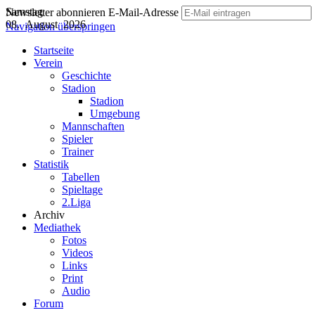
Samstag
Newsletter abonnieren
E-Mail-Adresse
08. August 2026
Navigation überspringen
Startseite
Verein
Geschichte
Stadion
Stadion
Umgebung
Mannschaften
Spieler
Trainer
Statistik
Tabellen
Spieltage
2.Liga
Archiv
Mediathek
Fotos
Videos
Links
Print
Audio
Forum