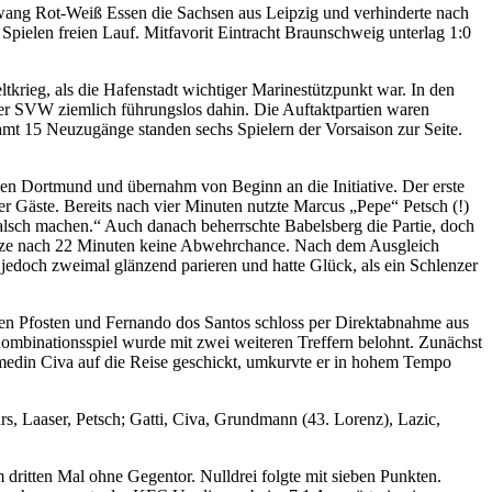
wang Rot-Weiß Essen die Sachsen aus Leipzig und verhinderte nach
pielen freien Lauf. Mitfavorit Eintracht Braunschweig unterlag 1:0
rieg, als die Hafenstadt wichtiger Marinestützpunkt war. In den
 der SVW ziemlich führungslos dahin. Die Auftaktpartien waren
mt 15 Neuzugänge standen sechs Spielern der Vorsaison zur Seite.
en Dortmund und übernahm von Beginn an die Initiative. Der erste
er Gäste. Bereits nach vier Minuten nutzte Marcus „Pepe“ Petsch (!)
alsch machen.“ Auch danach beherrschte Babelsberg die Partie, doch
Kunze nach 22 Minuten keine Abwehrchance. Nach dem Ausgleich
 jedoch zweimal glänzend parieren und hatte Glück, als ein Schlenzer
ten Pfosten und Fernando dos Santos schloss per Direktabnahme aus
mbinationsspiel wurde mit zwei weiteren Treffern belohnt. Zunächst
lmedin Civa auf die Reise geschickt, umkurvte er in hohem Tempo
s, Laaser, Petsch; Gatti, Civa, Grundmann (43. Lorenz), Lazic,
dritten Mal ohne Gegentor. Nulldrei folgte mit sieben Punkten.