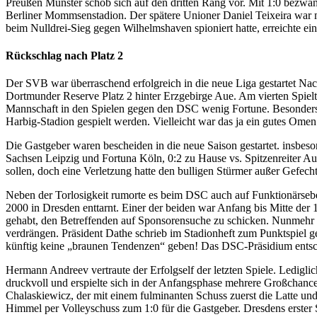
Preußen Münster schob sich auf den dritten Rang vor. Mit 1:0 bezw
Berliner Mommsenstadion. Der spätere Unioner Daniel Teixeira war mit
beim Nulldrei-Sieg gegen Wilhelmshaven spioniert hatte, erreichte e
Rückschlag nach Platz 2
Der SVB war überraschend erfolgreich in die neue Liga gestartet N
Dortmunder Reserve Platz 2 hinter Erzgebirge Aue. Am vierten Spie
Mannschaft in den Spielen gegen den DSC wenig Fortune. Besonders bi
Harbig-Stadion gespielt werden. Vielleicht war das ja ein gutes Omen
Die Gastgeber waren bescheiden in die neue Saison gestartet. insbeson
Sachsen Leipzig und Fortuna Köln, 0:2 zu Hause vs. Spitzenreiter Au
sollen, doch eine Verletzung hatte den bulligen Stürmer außer Gefecht
Neben der Torlosigkeit rumorte es beim DSC auch auf Funktionärseb
2000 in Dresden enttarnt. Einer der beiden war Anfang bis Mitte d
gehabt, den Betreffenden auf Sponsorensuche zu schicken. Nunmehr w
verdrängen. Präsident Dathe schrieb im Stadionheft zum Punktspiel 
künftig keine „braunen Tendenzen“ geben! Das DSC-Präsidium entschul
Hermann Andreev vertraute der Erfolgself der letzten Spiele. Ledigli
druckvoll und erspielte sich in der Anfangsphase mehrere Großchanc
Chalaskiewicz, der mit einem fulminanten Schuss zuerst die Latte und 
Himmel per Volleyschuss zum 1:0 für die Gastgeber. Dresdens erster 