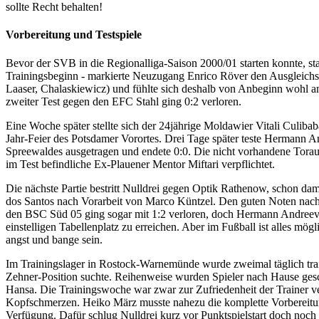
sollte Recht behalten!
Vorbereitung und Testspiele
Bevor der SVB in die Regionalliga-Saison 2000/01 starten konnte, sta
Trainingsbeginn - markierte Neuzugang Enrico Röver den Ausgleichst
Laaser, Chalaskiewicz) und fühlte sich deshalb von Anbeginn wohl am
zweiter Test gegen den EFC Stahl ging 0:2 verloren.
Eine Woche später stellte sich der 24jährige Moldawier Vitali Culiba
Jahr-Feier des Potsdamer Vorortes. Drei Tage später teste Hermann 
Spreewaldes ausgetragen und endete 0:0. Die nicht vorhandene Torausb
im Test befindliche Ex-Plauener Mentor Miftari verpflichtet.
Die nächste Partie bestritt Nulldrei gegen Optik Rathenow, schon da
dos Santos nach Vorarbeit von Marco Küntzel. Den guten Noten nach 
den BSC Süd 05 ging sogar mit 1:2 verloren, doch Hermann Andreev b
einstelligen Tabellenplatz zu erreichen. Aber im Fußball ist alles mö
angst und bange sein.
Im Trainingslager in Rostock-Warnemünde wurde zweimal täglich train
Zehner-Position suchte. Reihenweise wurden Spieler nach Hause gesch
Hansa. Die Trainingswoche war zwar zur Zufriedenheit der Trainer ver
Kopfschmerzen. Heiko März musste nahezu die komplette Vorbereitung
Verfügung. Dafür schlug Nulldrei kurz vor Punktspielstart doch noch 