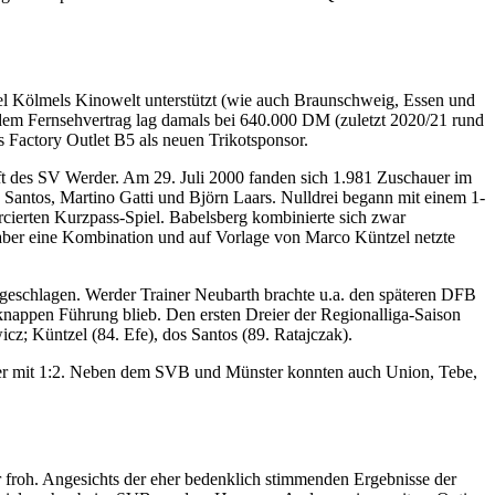
el Kölmels Kinowelt unterstützt (wie auch Braunschweig, Essen und
em Fernsehvertrag lag damals bei 640.000 DM (zuletzt 2020/21 rund
 Factory Outlet B5 als neuen Trikotsponsor.
aft des SV Werder. Am 29. Juli 2000 fanden sich 1.981 Zuschauer im
antos, Martino Gatti und Björn Laars. Nulldrei begann mit einem 1-
ierten Kurzpass-Spiel. Babelsberg kombinierte sich zwar
 aber eine Kombination und auf Vorlage von Marco Küntzel netzte
 geschlagen. Werder Trainer Neubarth brachte u.a. den späteren DFB
 knappen Führung blieb. Den ersten Dreier der Regionalliga-Saison
cz; Küntzel (84. Efe), dos Santos (89. Ratajczak).
nster mit 1:2. Neben dem SVB und Münster konnten auch Union, Tebe,
froh. Angesichts der eher bedenklich stimmenden Ergebnisse der