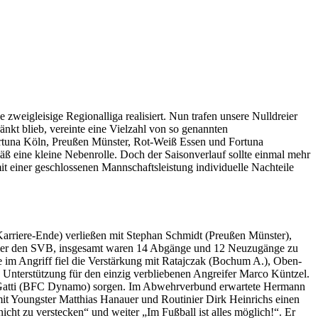
weigleisige Regionalliga realisiert. Nun trafen unsere Nulldreier
nkt blieb, vereinte eine Vielzahl von so genannten
rtuna Köln, Preußen Münster, Rot-Weiß Essen und Fortuna
ß eine kleine Nebenrolle. Doch der Saisonverlauf sollte einmal mehr
it einer geschlossenen Mannschaftsleistung individuelle Nachteile
rriere-Ende) verließen mit Stephan Schmidt (Preußen Münster),
eler den SVB, insgesamt waren 14 Abgänge und 12 Neuzugänge zu
e im Angriff fiel die Verstärkung mit Ratajczak (Bochum A.), Oben-
nterstützung für den einzig verbliebenen Angreifer Marco Küntzel.
no Gatti (BFC Dynamo) sorgen. Im Abwehrverbund erwartete Hermann
it Youngster Matthias Hanauer und Routinier Dirk Heinrichs einen
ht zu verstecken“ und weiter „Im Fußball ist alles möglich!“. Er