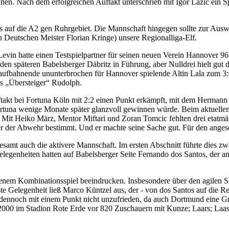
hnen. Nach dem erfolgreichen Auftakt unterschrieb mit Igor Lazic ei
ls auf die A2 gen Ruhrgebiet. Die Mannschaft hingegen sollte zur Aus
n Deutschen Meister Florian Kringe) unsere Regionalliga-Elf.
in hatte einen Testspielpartner für seinen neuen Verein Hannover 96
den späteren Babelsberger Däbritz in Führung, aber Nulldrei hielt gut d
Laufbahnende ununterbrochen für Hannover spielende Altin Lala zum 3:
as „Übersteiger“ Rudolph.
uftakt bei Fortuna Köln mit 2:2 einen Punkt erkämpft, mit dem Herman
Fortuna wenige Monate später glanzvoll gewinnen würde. Beim aktuelle
r: Mit Heiko März, Mentor Miftari und Zoran Tomcic fehlten drei etatm
er der Abwehr bestimmt. Und er machte seine Sache gut. Für den ange
esamt auch die aktivere Mannschaft. Im ersten Abschnitt führte dies zwa
 Gelegenheiten hatten auf Babelsberger Seite Fernando dos Santos, der a
nem Kombinationsspiel beeindrucken. Insbesondere über den agilen S
ste Gelegenheit ließ Marco Küntzel aus, der - von dos Santos auf die R
ennoch mit einem Punkt nicht unzufrieden, da auch Dortmund eine G
2000 im Stadion Rote Erde vor 820 Zuschauern mit Kunze; Laars; Laase