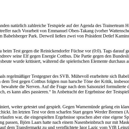
nden natürlich zahlreiche Testspiele auf der Agenda des Trainerteam H
reffer nach Vorarbeit von Emmanuel Oben-Takang (vorher Wattenscheid
 Babelsberger Park. Derweil ließen zwei von Präsident Detlef Kaminski
ba beim Test gegen die Reinickendorfer Füchse vor (0:0). Tags darauf g
Andreev seine Elf gegen Energie Cottbus. Die Partie gegen den Bundes
eute wurde kritisiert, während die spielerischen Elemente durchaus an
mals regelmäßiger Testgegner des SVB. Mühevoll erarbeitete sich Babel
dem Test gegen Cottbus folgten nun harsche Töne der Kritik, insbeson
ewahrte die Nerven. Auf die Frage nach dem Saisonziel formulierte de
glich, es kann alles passieren.“ In Anbetracht der Ergebnisse der Tests
iert, weiter getestet und gespielt. Gegen Warnemünde gelang ein klar
ickt. Im letzten Test vor dem scharfen Start gegen Werder Bremen (A.)
laufen war, die eingespielten Ergebnisse sprachen aber eine eigene Sp
 passen, Björn Laars hatte nach einem Nasenbeinbruch nur mit Maske 
auf dem Transfermarkt zu und verpflichtete Igor Lazic vom VfB Leipzig