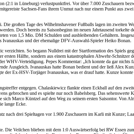
 (2:1 in Lüneburg) verlustpunktfrei. Vor über 7.000 Zuschauern bez
 mitgereiste Sachsen-Fans ihrem Unmut nach nur einem Punkt aus zwei S
. Die großen Tage des Wilhelmshavener Fußballs lagen im zweiten Weltk
et werden. Doch bereits zu Saisonbeginn im neuen Jahrtausend torkelte
teten von 1,5 Mio. DM Schulden und ausbleibenden Gehältern. Insgesa
ldas Ivanauskas und der ehemalige DFV-Auswahl-Spieler Heiko Bonan.
erzichten. So begann Nulldrei mit der Startformation des Spiels geg
 der ersten Hälfte, sondern aus einem katastrophalen Abwehr-Schnitzer d
 der WHV-Verteidigung. Pepes Kommentar: „Ich konnte da gar nichts f
chende Ausgleich. Ivanauskas hatte Bonan bedient und der ließ Alex 
igte der Ex-HSV-Torjäger Ivanauskas, was er drauf hatte. Kunze konnte
streffer entgegen. Chalaskiewicz flankte einen Eckball auf den zwei
ens gebrochen und es spielte nur noch Babelsberg. Das sehenswerte Ko
te sich Marco Küntzel auf den Weg zu seinem ersten Saisontor. Von A
die lange Ecke.
atz nach drei Spieltagen vor 1.900 Zuschauern im Karli mit Kunze; Laar
e. Die Veilchen blieben mit dem 1:0 Auswärtserfolg bei RW Essen zum 