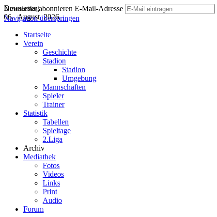
Donnerstag
Newsletter abonnieren
E-Mail-Adresse
06. August 2026
Navigation überspringen
Startseite
Verein
Geschichte
Stadion
Stadion
Umgebung
Mannschaften
Spieler
Trainer
Statistik
Tabellen
Spieltage
2.Liga
Archiv
Mediathek
Fotos
Videos
Links
Print
Audio
Forum