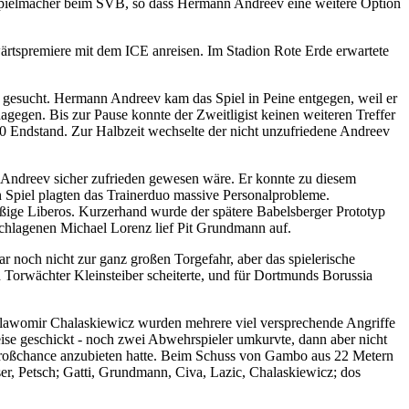
n Spielmacher beim SVB, so dass Hermann Andreev eine weitere Option
wärtspremiere mit dem ICE anreisen. Im Stadion Rote Erde erwartete
 gesucht. Hermann Andreev kam das Spiel in Peine entgegen, weil er
agegen. Bis zur Pause konnte der Zweitligist keinen weiteren Treffer
0 Endstand. Zur Halbzeit wechselte der nicht unzufriedene Andreev
n Andreev sicher zufrieden gewesen wäre. Er konnte zu diesem
n Spiel plagten das Trainerduo massive Personalprobleme.
äßige Liberos. Kurzerhand wurde der spätere Babelsberger Prototyp
schlagenen Michael Lorenz lief Pit Grundmann auf.
r noch nicht zur ganz großen Torgefahr, aber das spielerische
n Torwächter Kleinsteiber scheiterte, und für Dortmunds Borussia
lawomir Chalaskiewicz wurden mehrere viel versprechende Angriffe
eise geschickt - noch zwei Abwehrspieler umkurvte, dann aber nicht
roßchance anzubieten hatte. Beim Schuss von Gambo aus 22 Metern
r, Petsch; Gatti, Grundmann, Civa, Lazic, Chalaskiewicz; dos