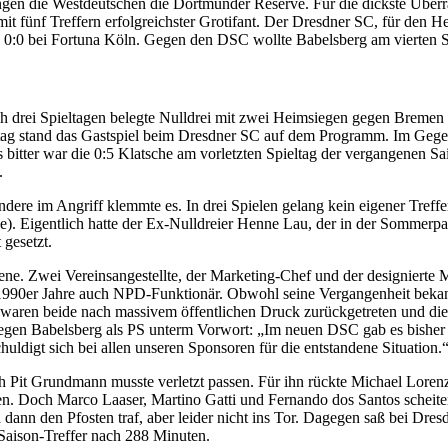
angen die Westdeutschen die Dortmunder Reserve. Für die dickste Übe
 fünf Treffern erfolgreichster Grotifant. Der Dresdner SC, für den He
in 0:0 bei Fortuna Köln. Gegen den DSC wollte Babelsberg am vierten S
ach drei Spieltagen belegte Nulldrei mit zwei Heimsiegen gegen Breme
ltag stand das Gastspiel beim Dresdner SC auf dem Programm. Im Gege
tter war die 0:5 Klatsche am vorletzten Spieltag der vergangenen Sai
.
dere im Angriff klemmte es. In drei Spielen gelang kein eigener Treffe
e). Eigentlich hatte der Ex-Nulldreier Henne Lau, der in der Sommerp
 gesetzt.
ene. Zwei Vereinsangestellte, der Marketing-Chef und der designiert
er 1990er Jahre auch NPD-Funktionär. Obwohl seine Vergangenheit bek
aren beide nach massivem öffentlichen Druck zurückgetreten und die 
gegen Babelsberg als PS unterm Vorwort: „Im neuen DSC gab es bisher
digt sich bei allen unseren Sponsoren für die entstandene Situation.
ch Pit Grundmann musste verletzt passen. Für ihn rückte Michael Loren
en. Doch Marco Laaser, Martino Gatti und Fernando dos Santos scheiter
dann den Pfosten traf, aber leider nicht ins Tor. Dagegen saß bei Dresd
Saison-Treffer nach 288 Minuten.