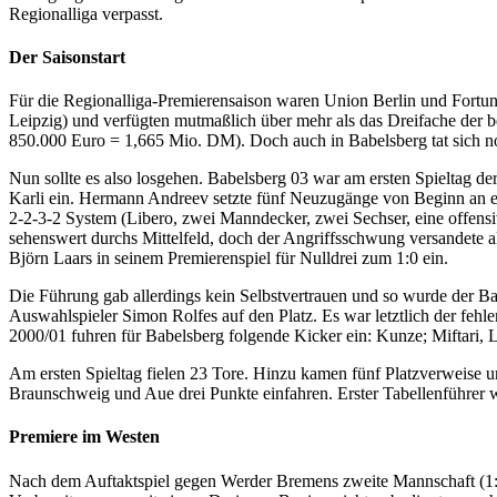
Regionalliga verpasst.
Der Saisonstart
Für die Regionalliga-Premierensaison waren Union Berlin und Fortun
Leipzig) und verfügten mutmaßlich über mehr als das Dreifache de
850.000 Euro = 1,665 Mio. DM). Doch auch in Babelsberg tat sich noc
Nun sollte es also losgehen. Babelsberg 03 war am ersten Spieltag d
Karli ein. Hermann Andreev setzte fünf Neuzugänge von Beginn an e
2-2-3-2 System (Libero, zwei Manndecker, zwei Sechser, eine offen
sehenswert durchs Mittelfeld, doch der Angriffsschwung versandete a
Björn Laars in seinem Premierenspiel für Nulldrei zum 1:0 ein.
Die Führung gab allerdings kein Selbstvertrauen und so wurde der Ba
Auswahlspieler Simon Rolfes auf den Platz. Es war letztlich der fehl
2000/01 fuhren für Babelsberg folgende Kicker ein: Kunze; Miftari, L
Am ersten Spieltag fielen 23 Tore. Hinzu kamen fünf Platzverweise 
Braunschweig und Aue drei Punkte einfahren. Erster Tabellenführer
Premiere im Westen
Nach dem Auftaktspiel gegen Werder Bremens zweite Mannschaft (1:0