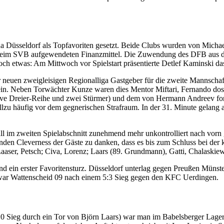
a Düsseldorf als Topfavoriten gesetzt. Beide Clubs wurden von Micha
r beim SVB aufgewendeten Finanzmittel. Die Zuwendung des DFB aus d
h etwas: Am Mittwoch vor Spielstart präsentierte Detlef Kaminski das
er neuen zweigleisigen Regionalliga Gastgeber für die zweite Mannsch
in. Neben Torwächter Kunze waren dies Mentor Miftari, Fernando dos S
sive Dreier-Reihe und zwei Stürmer) und dem von Hermann Andreev forc
llzu häufig vor dem gegnerischen Strafraum. In der 31. Minute gelang
ll im zweiten Spielabschnitt zunehmend mehr unkontrolliert nach vorn
enden Cleverness der Gäste zu danken, dass es bis zum Schluss bei der
aaser, Petsch; Civa, Lorenz; Laars (89. Grundmann), Gatti, Chalaskiewi
und ein erster Favoritensturz. Düsseldorf unterlag gegen Preußen Mü
 war Wattenscheid 09 nach einem 5:3 Sieg gegen den KFC Uerdingen.
 Sieg durch ein Tor von Björn Laars) war man im Babelsberger Lager 