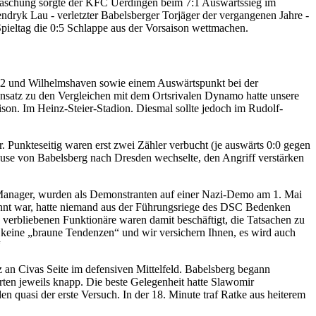
rraschung sorgte der KFC Uerdingen beim 7:1 Auswärtssieg im
ndryk Lau - verletzter Babelsberger Torjäger der vergangenen Jahre -
pieltag die 0:5 Schlappe aus der Vorsaison wettmachen.
n 2 und Wilhelmshaven sowie einem Auswärtspunkt bei der
nsatz zu den Vergleichen mit dem Ortsrivalen Dynamo hatte unsere
son. Im Heinz-Steier-Stadion. Diesmal sollte jedoch im Rudolf-
r. Punkteseitig waren erst zwei Zähler verbucht (je auswärts 0:0 gegen
ause von Babelsberg nach Dresden wechselte, den Angriff verstärken
e Manager, wurden als Demonstranten auf einer Nazi-Demo am 1. Mai
annt war, hatte niemand aus der Führungsriege des DSC Bedenken
verbliebenen Funktionäre waren damit beschäftigt, die Tatsachen zu
 keine „braune Tendenzen“ und wir versichern Ihnen, es wird auch
“
z an Civas Seite im defensiven Mittelfeld. Babelsberg begann
ten jeweils knapp. Die beste Gelegenheit hatte Slawomir
en quasi der erste Versuch. In der 18. Minute traf Ratke aus heiterem