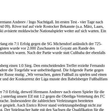
ermann Andreev / Ingo Nachtigall. Im ersten Test - vier Tage nach
 09). Röver traf auf viele Rostocker Bekannte (u.a. März, Laars,
 avisierte moldawische Nationalspieler weiter auf sich warten. Ein
elang ein 7:1 Erfolg gegen die SG Michendorf anlässlich der 725-
ligisten wurde vor 2.000 Zuschauern in Goyatz am Rande des
sehnlich waren. Nach der Partie wurde statt Culibaba der ebenfalls
sberg einen 1:0 Sieg. Den entscheidenden Treffer erzielte Fernando
dere die Torgefahr war unbefriedigend. Die folgende Partie gegen
r Russe mutig: „Wir versuchen, guten Fußball zu spielen und einen
piele und der Konkurrenz der Liga musste den Babelsberger Fußballfans
er 7:0 Erfolg, derweil Hermann Andreev nach einem Spieler für die
 unterlag unsere Elf mit 1:2 gegen die Oberliga-Vertretung des FC
rache. Insbesondere die zahlreichen Verletzungen bereiteten
gespielt. Auch Enrico Röver stand verletzungsbedingt nicht zur
. Der Spielmacher hatte mit den Sachsen die Qualifikation für die