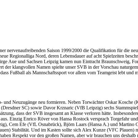
 nervenaufreibenden Saison 1999/2000 die Qualifikation für die neue z
eue Regionalliga Nord, deren Lebensdauer auf acht Spielzeiten beschrä
birge Aue und Sachsen Leipzig kamen nun Eintracht Braunschweig, Fo
rt der klangvollen Namen spielte unser SVB in der Vorschau naturgemä
 dass Fußball als Mannschaftssport vor allem vom Teamgeist lebt und m
b- und Neuzugänge neu formieren. Neben Torwächter Oskar Kosche (Ka
 (Dresdner SC) sowie Davor Krznaric (VfB Leipzig) sechs Stammspi
hätzung, dass der SVB insgesamt an Klasse verloren hätte. Insbesonder
us. Einzig Enrico Röver von Hansa Rostock versprach Torgefahr und U
eipzig), Cem Efe (VfL Osnabrück), Björn Laars (Hansa A.) und Marti
en) Stabilität. Und im Kasten sollte sich Alex Kunze (VFC Plauen) m
aben Respekt vor den großen Namen, aber wir brauchen uns deshalb nic