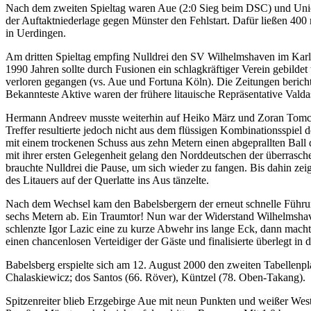
Nach dem zweiten Spieltag waren Aue (2:0 Sieg beim DSC) und Union
der Auftaktniederlage gegen Münster den Fehlstart. Dafür ließen 400
in Uerdingen.
Am dritten Spieltag empfing Nulldrei den SV Wilhelmshaven im Karli
1990 Jahren sollte durch Fusionen ein schlagkräftiger Verein gebild
verloren gegangen (vs. Aue und Fortuna Köln). Die Zeitungen berich
Bekannteste Aktive waren der frühere litauische Repräsentative Va
Hermann Andreev musste weiterhin auf Heiko März und Zoran Tomcic v
Treffer resultierte jedoch nicht aus dem flüssigen Kombinationsspiel
mit einem trockenen Schuss aus zehn Metern einen abgeprallten Ball
mit ihrer ersten Gelegenheit gelang den Norddeutschen der überras
brauchte Nulldrei die Pause, um sich wieder zu fangen. Bis dahin ze
des Litauers auf der Querlatte ins Aus tänzelte.
Nach dem Wechsel kam den Babelsbergern der erneut schnelle Führung
sechs Metern ab. Ein Traumtor! Nun war der Widerstand Wilhelmshav
schlenzte Igor Lazic eine zu kurze Abwehr ins lange Eck, dann mach
einen chancenlosen Verteidiger der Gäste und finalisierte überlegt in 
Babelsberg erspielte sich am 12. August 2000 den zweiten Tabellenpl
Chalaskiewicz; dos Santos (66. Röver), Küntzel (78. Oben-Takang).
Spitzenreiter blieb Erzgebirge Aue mit neun Punkten und weißer West