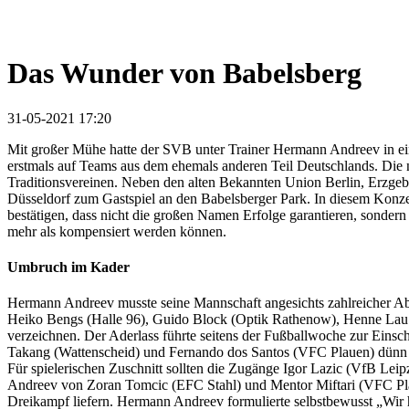
Das Wunder von Babelsberg
31-05-2021 17:20
Mit großer Mühe hatte der SVB unter Trainer Hermann Andreev in einer
erstmals auf Teams aus dem ehemals anderen Teil Deutschlands. Die n
Traditionsvereinen. Neben den alten Bekannten Union Berlin, Erzge
Düsseldorf zum Gastspiel an den Babelsberger Park. In diesem Konze
bestätigen, dass nicht die großen Namen Erfolge garantieren, sondern
mehr als kompensiert werden können.
Umbruch im Kader
Hermann Andreev musste seine Mannschaft angesichts zahlreicher A
Heiko Bengs (Halle 96), Guido Block (Optik Rathenow), Henne Lau
verzeichnen. Der Aderlass führte seitens der Fußballwoche zur Einsc
Takang (Wattenscheid) und Fernando dos Santos (VFC Plauen) dünn a
Für spielerischen Zuschnitt sollten die Zugänge Igor Lazic (VfB L
Andreev von Zoran Tomcic (EFC Stahl) und Mentor Miftari (VFC Plau
Dreikampf liefern. Hermann Andreev formulierte selbstbewusst „Wir h