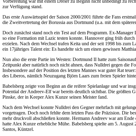
Vorbereitung war mit einem Dreier zu Beginn nicht unbedingt zu rec
zur Verfügung stand.
Das erste Auswärtsspiel der Saison 2000/2001 führte die Fans erstma
die Zweitvertretung der Borussia aus Dortmund (u.a. mit dem spätere
Doch zunächst stand noch ein Test auf dem Programm. Ex-Manager Lev
so eine Formation mit Lazic testen konnte. Hannover ging früh durch 
erzielen. Nach dem Wechsel trafen Keita und der seit 1998 bis zum 
ein 17jähriges Talent ein: Es handelte sich um einen gewissen Matthi
Nun also die erste Partie im Westen: Dortmund II hatte zum Saisona
Zeitpunkt aber natürlich noch nicht ahnen, dass Nulldrei gegen die 
Insbesondere auf der Position des letzten Mannes war guter Rat teue
des Liberos, nämlich Neuzugang Björn Laars zum freien Spieler hint
Babelsberg zeigte von Beginn an die reifere Spielanlage und war insg
Potential der Andreev-Elf war bereits deutlich sichtbar. Die größten
Pinske, der in Keeper Alex Kunze seinen Meister fand.
Nach dem Wechsel konnte Nulldrei den Gegner mehrfach mit gelunge
vorgetragen. Doch noch fehlte dem letzten Pass die Präzision. Die be
mehr druckvoll abschließen konnte. Hermann Andreev war am Ende d
hatte Alex Kunze erhebliche Mühe. Babelsberg spielte am 5. August 
Santos, Küntzel.