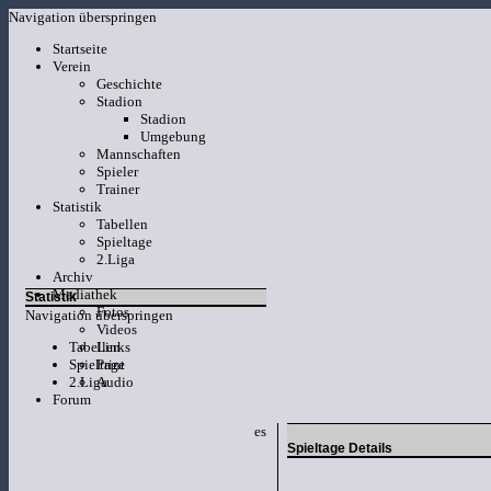
Navigation überspringen
Startseite
Verein
Geschichte
Stadion
Stadion
Umgebung
Mannschaften
Spieler
Trainer
Statistik
Tabellen
Spieltage
2.Liga
Archiv
Mediathek
Statistik
Fotos
Navigation überspringen
Videos
Tabellen
Links
Spieltage
Print
2.Liga
Audio
Forum
es
Spieltage Details