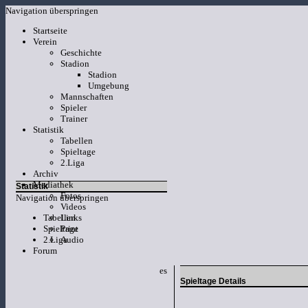
Navigation überspringen
Startseite
Verein
Geschichte
Stadion
Stadion
Umgebung
Mannschaften
Spieler
Trainer
Statistik
Tabellen
Spieltage
2.Liga
Archiv
Mediathek
Statistik
Fotos
Navigation überspringen
Videos
Tabellen
Links
Spieltage
Print
2.Liga
Audio
Forum
es
Spieltage Details