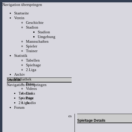
Navigation überspringen
Startseite
Verein
Geschichte
Stadion
Stadion
Umgebung
Mannschaften
Spieler
Trainer
Statistik
Tabellen
Spieltage
2.Liga
Archiv
Mediathek
Statistik
Fotos
Navigation überspringen
Videos
Tabellen
Links
Spieltage
Print
2.Liga
Audio
Forum
es
Spieltage Details