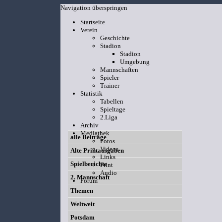
Navigation überspringen
Startseite
Verein
Geschichte
Stadion
Stadion
Umgebung
Mannschaften
Spieler
Trainer
Statistik
Tabellen
Spieltage
2.Liga
Archiv
Mediathek
alle Beiträge
Fotos
Videos
Alte Printausgaben
Links
Spielberichte
Print
Audio
2. Mannschaft
Forum
Themen
Weltweit
Potsdam