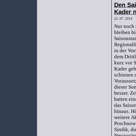
Den Sai
Kader n
22. 07. 2014
Nur noch 
bleiben b
Saisonstar
Regionall
in der Vo
dem Drittl
kurz vor 
Kader geb
schienen 
Vorausset
dieser S
besser. Z
hatten ein
das Saiso
hinaus. H
weitere A
Prochnow
Sindik, d
Neuzugän