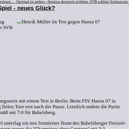
terlesen …
Optimal ist anders - Struktur dennoch sichtbar: SVB schlägt Schöneiche 
piel - neues Glück?
ag
er SVB
ungsserie mit einem Test in Berlin. Beim FSV Hansa 07 in
fielen Tore erst nach der Pause. Letztlich endete die Partie
mäß mit 7:0 für Babelsberg.
l unterlag ein neu formiertes Team des Babelsberger Freizeit-
knapp gegen die "Champions ohne Grenzen" mit 2:3.