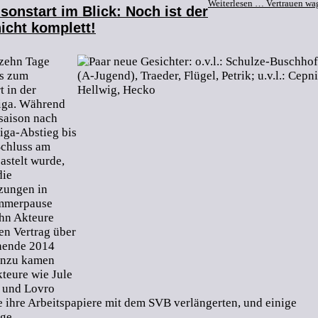
Weiterlesen …
Vertrauen wa
sonstart im Blick: Noch ist der
icht komplett!
zehn Tage
is zum
t in der
iga. Während
rsaison nach
iga-Abstieg bis
Schluss am
astelt wurde,
die
zungen in
ommerpause
ehn Akteure
en Vertrag über
nende 2014
inzu kamen
kteure wie Jule
 und Lovro
ie ihre Arbeitspapiere mit dem SVB verlängerten, und einige
ge.