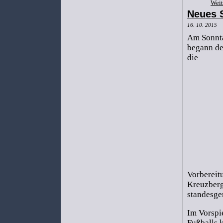
Wei
Neues S
16. 10. 2015
Am Sonnt
begann d
die
Vorbereit
Kreuzberg 
standesge
Im Vorspie
Fußballs 