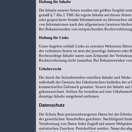
Haftung für Inhalte
Die Inhalte unserer Seiten wurden mit größter Sorgfalt ers
gemäß § 7 Abs.1 TMG für eigene Inhalte auf diesen Seiten 
oder gespeicherte fremde Informationen zu überwachen ode
von Informationen nach den allgemeinen Gesetzen bleiben 
Bei Bekanntwerden von entsprechenden Rechtsverletzunge
Haftung für Links
Unser Angebot enthält Links zu externen Webseiten Dritter
der verlinkten Seiten ist stets der jeweilige Anbieter ode
Rechtswidrige Inhalte waren zum Zeitpunkt der Verlinkung
Rechtsverletzung nicht zumutbar. Bei Bekanntwerden von
Urheberrecht
Die durch die Seitenbetreiber erstellten Inhalte und Werk
außerhalb der Grenzen des Urheberrechtes bedürfen der sch
kommerziellen Gebrauch gestattet. Soweit die Inhalte auf d
gekennzeichnet. Sollten Sie trotzdem auf eine Urheberre
derartige Inhalte umgehend entfernen.
Datenschutz
Der Schutz Ihrer personenbezogenen Daten bei der Erhebun
der gesetzlichen Vorschriften geschützt. Nachfolgend fin
Verarbeitung von Daten Jeder Zugriff auf unsere Webpräsen
statistischen Zwecken. Protokolliert werden: Name der a