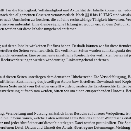
tellt. Für die Richtigkeit, Vollständigkeit und Aktualität der Inhalte können wir j
nach den allgemeinen Gesetzen verantwortlich. Nach §§ 8 bis 10 TMG sind wir als D
r nach Umständen zu forschen, die auf eine rechtswidrige Tätigkeit hinweisen. Ve
hiervon unberührt. Eine diesbezügliche Haftung ist jedoch erst ab dem Zeitpunkt
n werden wir diese Inhalte umgehend entfernen.
, auf deren Inhalte wir keinen Einfluss haben. Deshalb können wir für diese fremd
r Betreiber der Seiten verantwortlich. Die verlinkten Seiten wurden zum Zeitpunkt d
 nicht erkennbar. Eine permanente inhaltliche Kontrolle der verlinkten Seiten ist
 Rechtsverletzungen werden wir derartige Links umgehend entfernen.
e auf diesen Seiten unterliegen dem deutschen Urheberrecht. Die Vervielfältigung, 
riftlichen Zustimmung des jeweiligen Autors bzw. Erstellers. Downloads und Kopien 
ieser Seite nicht vom Betreiber erstellt wurden, werden die Urheberrechte Dritter be
chtsverletzung aufmerksam werden, bitten wir um einen entsprechenden Hinweis. 
g, Verarbeitung und Nutzung anlässlich Ihres Besuchs auf unserer Webpräsenz ist
den Sie Informationen, welche Daten während Ihres Besuchs auf der Webpräsenz erf
z und jeder Abruf einer auf dieser hinterlegten Datei werden protokolliert. Die S
bgerufenen Datei, Datum und Uhrzeit des Abrufs, übertragene Datenmenge, Meldung