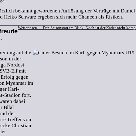
ürzlich bekannt gewordenen Auflösung der Verträge mit Daniel
d Heiko Schwarz ergeben sich mehr Chancen als Risiken.
Weiterlesen …
Den Saisonstart im Blick: Noch ist der Kader nicht kompl
freude
…
reitung auf die
son in der
iga Nordost
 SVB-Elf mit
 Erfolg gegen
von Myanmar im
ger Karl-
t-Stadion fort.
 waren dabei
r Bilal
und der
äre Treffer von
cke Christian
er.