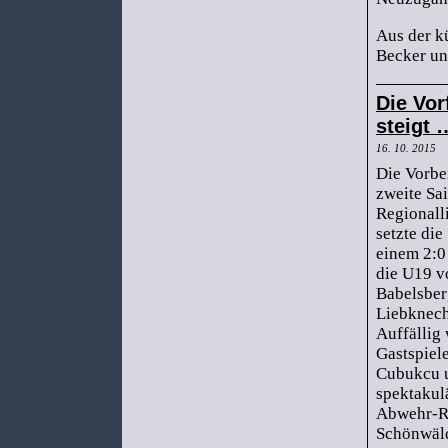
Aus der k
Becker un
Die Vor
steigt 
16. 10. 2015
Die Vorbe
zweite Sai
Regionall
setzte die
einem 2:0
die U19 
Babelsber
Liebknech
Auffällig
Gastspiele
Cubukcu 
spektakul
Abwehr-Re
Schönwäld