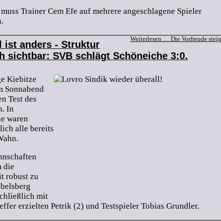
 muss Trainer Cem Efe auf mehrere angeschlagene Spieler
.
Weiterlesen …
Die Vorfreude stei
 ist anders - Struktur
 sichtbar: SVB schlägt Schöneiche 3:0.
e Kiebitze
am Sonnabend
en Test des
. In
he waren
lich alle bereits
Wahn.
nnschaften
 die
t robust zu
belsberg
chließlich mit
effer erzielten Petrik (2) und Testspieler Tobias Grundler.