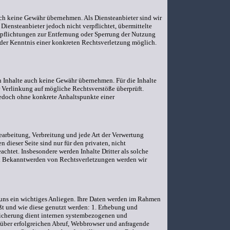
edoch keine Gewähr übernehmen. Als Diensteanbieter sind wir
iensteanbieter jedoch nicht verpflichtet, übermittelte
rpflichtungen zur Entfernung oder Sperrung der Nutzung
 der Kenntnis einer konkreten Rechtsverletzung möglich.
en Inhalte auch keine Gewähr übernehmen. Für die Inhalte
er Verlinkung auf mögliche Rechtsverstöße überprüft.
 jedoch ohne konkrete Anhaltspunkte einer
Bearbeitung, Verbreitung und jede Art der Verwertung
dieser Seite sind nur für den privaten, nicht
achtet. Insbesondere werden Inhalte Dritter als solche
Bei Bekanntwerden von Rechtsverletzungen werden wir
 uns ein wichtiges Anliegen. Ihre Daten werden im Rahmen
aßt und wie diese genutzt werden: 1. Erhebung und
peicherung dient internen systembezogenen und
 über erfolgreichen Abruf, Webbrowser und anfragende