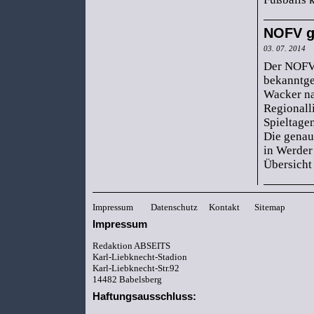
NOFV gi
03. 07. 2014
Der NOFV 
bekanntge
Wacker na
Regionall
Spieltage
Die genau
in Werder 
Übersicht 
Impressum
Datenschutz
Kontakt
Sitemap
Impressum
Redaktion ABSEITS
Karl-Liebknecht-Stadion
Karl-Liebknecht-Str.92
14482 Babelsberg
Haftungsausschluss: