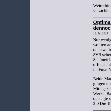
Weiterhin
verzichten
Optimal
dennoch
16. 10. 2015
Nur wenig
wollten 
den zweit
SVB sehen
Schöneic
offensicht
im Final-
Beide Ma
gingen um
Mittagszei
Werke. Ba
obsiegte s
3:0 Die Tr