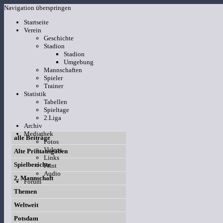
Navigation überspringen
Startseite
Verein
Geschichte
Stadion
Stadion
Umgebung
Mannschaften
Spieler
Trainer
Statistik
Tabellen
Spieltage
2.Liga
Archiv
Mediathek
alle Beiträge
Fotos
Videos
Alte Printausgaben
Links
Spielberichte
Print
Audio
2. Mannschaft
Forum
Themen
Weltweit
Potsdam