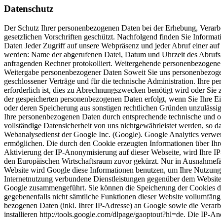
Datenschutz
Der Schutz Ihrer personenbezogenen Daten bei der Erhebung, Verarbe
gesetzlichen Vorschriften geschützt. Nachfolgend finden Sie Inform
Daten Jeder Zugriff auf unsere Webpräsenz und jeder Abruf einer auf 
werden: Name der abgerufenen Datei, Datum und Uhrzeit des Abrufs
anfragenden Rechner protokolliert. Weitergehende personenbezogene 
Weitergabe personenbezogener Daten Soweit Sie uns personenbezogen
geschlossener Verträge und für die technische Administration. Ihre
erforderlich ist, dies zu Abrechnungszwecken benötigt wird oder Sie 
der gespeicherten personenbezogenen Daten erfolgt, wenn Sie Ihre Ei
oder deren Speicherung aus sonstigen rechtlichen Gründen unzulässig 
Ihre personenbezogenen Daten durch entsprechende technische und org
vollständige Datensicherheit von uns nichtgewährleistet werden, so 
Webanalysedienst der Google Inc. (Google). Google Analytics verwen
ermöglichen. Die durch den Cookie erzeugten Informationen über Ihr
Aktivierung der IP-Anonymisierung auf dieser Webseite, wird Ihre I
den Europäischen Wirtschaftsraum zuvor gekürzt. Nur in Ausnahmefäll
Website wird Google diese Informationen benutzen, um Ihre Nutzung
Internetnutzung verbundene Dienstleistungen gegenüber dem Websiteb
Google zusammengeführt. Sie können die Speicherung der Cookies durc
gegebenenfalls nicht sämtliche Funktionen dieser Website vollumfän
bezogenen Daten (inkl. Ihrer IP-Adresse) an Google sowie die Verar
installieren http://tools.google.com/dlpage/gaoptout?hl=de. Die IP-Ano