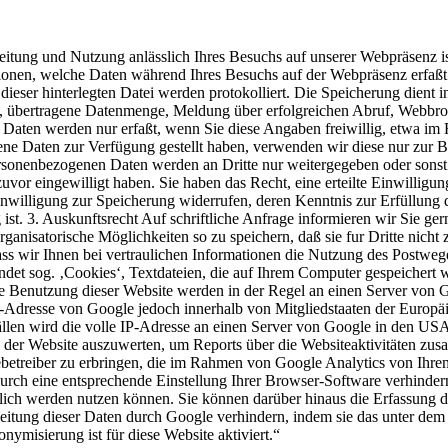
itung und Nutzung anlässlich Ihres Besuchs auf unserer Webpräsenz i
ationen, welche Daten während Ihres Besuchs auf der Webpräsenz erfaß
dieser hinterlegten Datei werden protokolliert. Die Speicherung dient 
, übertragene Datenmenge, Meldung über erfolgreichen Abruf, Webbro
Daten werden nur erfaßt, wenn Sie diese Angaben freiwillig, etwa im
e Daten zur Verfügung gestellt haben, verwenden wir diese nur zur 
 personenbezogenen Daten werden an Dritte nur weitergegeben oder son
zuvor eingewilligt haben. Sie haben das Recht, eine erteilte Einwillig
nwilligung zur Speicherung widerrufen, deren Kenntnis zur Erfüllung d
ist. 3. Auskunftsrecht Auf schriftliche Anfrage informieren wir Sie ge
anisatorische Möglichkeiten so zu speichern, daß sie fur Dritte nicht
dass wir Ihnen bei vertraulichen Informationen die Nutzung des Postwe
det sog. ‚Cookies‘, Textdateien, die auf Ihrem Computer gespeichert 
e Benutzung dieser Website werden in der Regel an einen Server von G
P-Adresse von Google jedoch innerhalb von Mitgliedstaaten der Europ
en wird die volle IP-Adresse an einen Server von Google in den USA ü
 der Website auszuwerten, um Reports über die Websiteaktivitäten zu
etreiber zu erbringen, die im Rahmen von Google Analytics von Ihrem
h eine entsprechende Einstellung Ihrer Browser-Software verhindern; 
glich werden nutzen können. Sie können darüber hinaus die Erfassung 
beitung dieser Daten durch Google verhindern, indem sie das unter de
nymisierung ist für diese Website aktiviert.“