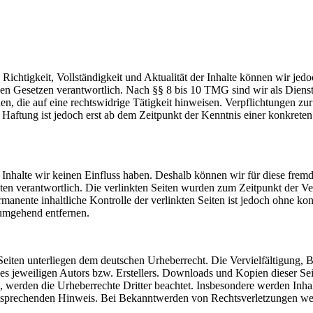
die Richtigkeit, Vollständigkeit und Aktualität der Inhalte können wir
n Gesetzen verantwortlich. Nach §§ 8 bis 10 TMG sind wir als Dienstean
, die auf eine rechtswidrige Tätigkeit hinweisen. Verpflichtungen z
e Haftung ist jedoch erst ab dem Zeitpunkt der Kenntnis einer konkre
n Inhalte wir keinen Einfluss haben. Deshalb können wir für diese fre
 Seiten verantwortlich. Die verlinkten Seiten wurden zum Zeitpunkt der
manente inhaltliche Kontrolle der verlinkten Seiten ist jedoch ohne ko
umgehend entfernen.
n Seiten unterliegen dem deutschen Urheberrecht. Die Vervielfältigung,
 jeweiligen Autors bzw. Erstellers. Downloads und Kopien dieser Seite
n, werden die Urheberrechte Dritter beachtet. Insbesondere werden Inhal
tsprechenden Hinweis. Bei Bekanntwerden von Rechtsverletzungen wer