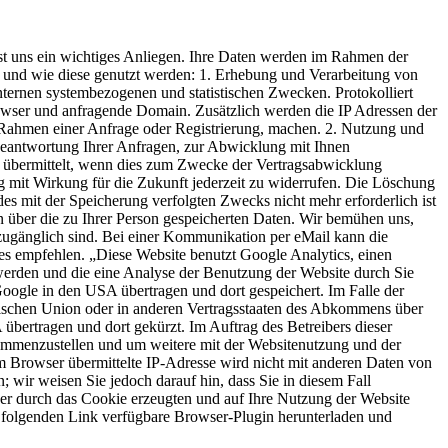
st uns ein wichtiges Anliegen. Ihre Daten werden im Rahmen der
t und wie diese genutzt werden: 1. Erhebung und Verarbeitung von
internen systembezogenen und statistischen Zwecken. Protokolliert
wser und anfragende Domain. Zusätzlich werden die IP Adressen der
 Rahmen einer Anfrage oder Registrierung, machen. 2. Nutzung und
Beantwortung Ihrer Anfragen, zur Abwicklung mit Ihnen
st übermittelt, wenn dies zum Zwecke der Vertragsabwicklung
ung mit Wirkung für die Zukunft jederzeit zu widerrufen. Die Löschung
es mit der Speicherung verfolgten Zwecks nicht mehr erforderlich ist
rn über die zu Ihrer Person gespeicherten Daten. Wir bemühen uns,
 zugänglich sind. Bei einer Kommunikation per eMail kann die
ges empfehlen. „Diese Website benutzt Google Analytics, einen
werden und die eine Analyse der Benutzung der Website durch Sie
oogle in den USA übertragen und dort gespeichert. Im Falle der
äischen Union oder in anderen Vertragsstaaten des Abkommens über
bertragen und dort gekürzt. Im Auftrag des Betreibers dieser
sammenzustellen und um weitere mit der Websitenutzung und der
 Browser übermittelte IP-Adresse wird nicht mit anderen Daten von
wir weisen Sie jedoch darauf hin, dass Sie in diesem Fall
der durch das Cookie erzeugten und auf Ihre Nutzung der Website
m folgenden Link verfügbare Browser-Plugin herunterladen und