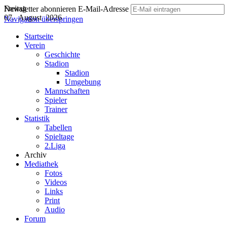
Freitag
Newsletter abonnieren
E-Mail-Adresse
07. August 2026
Navigation überspringen
Startseite
Verein
Geschichte
Stadion
Stadion
Umgebung
Mannschaften
Spieler
Trainer
Statistik
Tabellen
Spieltage
2.Liga
Archiv
Mediathek
Fotos
Videos
Links
Print
Audio
Forum