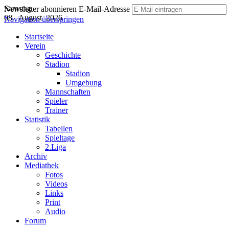
Samstag
Newsletter abonnieren
E-Mail-Adresse
08. August 2026
Navigation überspringen
Startseite
Verein
Geschichte
Stadion
Stadion
Umgebung
Mannschaften
Spieler
Trainer
Statistik
Tabellen
Spieltage
2.Liga
Archiv
Mediathek
Fotos
Videos
Links
Print
Audio
Forum